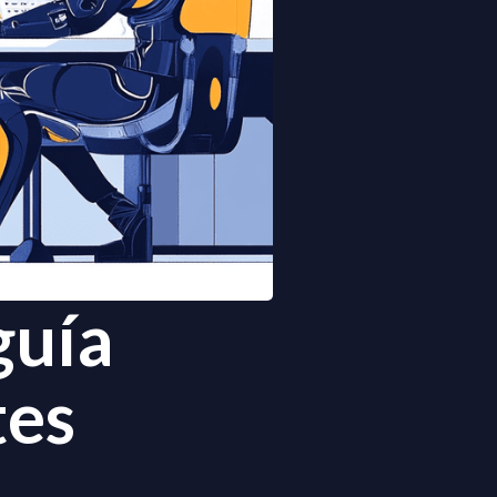
guía
tes