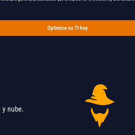
Optimice su TI hoy
 y nube.