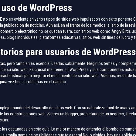
e uso de WordPress
Esto es evidente en varios tipos de sitios web impulsados con éxito por este
 publicación de noticias. Aún así, en el frente de los medios, el sitio de la re
de comercio electrónico no se quedan fuera, con sitios web como Angry Birds 
, blogs individuales, plataformas educativas, sitios web sin fines de lucro y
torios para usuarios de WordPress
s, pero también es esencial usarlas sabiamente. Elegir los temas y comple
ad de su sitio web. Es crucial mantener su WordPress y sus componentes actua
racterísticas para mejorar el rendimiento de su sitio web. Además, recuerde ha
lguna vez tiene problemas en el camino.
mplejo mundo del desarrollo de sitios web. Con su naturaleza fácil de usar y am
 de las construcciones web. Si eres un blogger, propietario de un negocio, free
sitas.
las capturadas en esta guía. La mejor manera de entender el bombo es sumerg
la amplia gama de posibilidades que te espera! No lo olvides, hay una sólida c