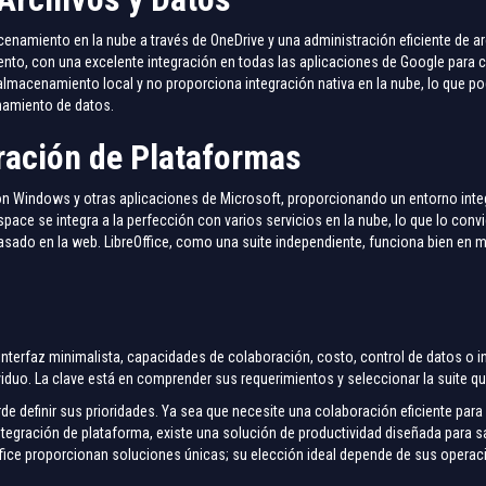
enamiento en la nube a través de OneDrive y una administración eficiente de 
nto, con una excelente integración en todas las aplicaciones de Google para c
 almacenamiento local y no proporciona integración nativa en la nube, lo que pod
namiento de datos.
gración de Plataformas
n Windows y otras aplicaciones de Microsoft, proporcionando un entorno integ
ce se integra a la perfección con varios servicios en la nube, lo que lo convi
sado en la web. LibreOffice, como una suite independiente, funciona bien en m
 interfaz minimalista, capacidades de colaboración, costo, control de datos o 
iduo. La clave está en comprender sus requerimientos y seleccionar la suite qu
 definir sus prioridades. Ya sea que necesite una colaboración eficiente par
integración de plataforma, existe una solución de productividad diseñada para 
fice proporcionan soluciones únicas; su elección ideal depende de sus operac