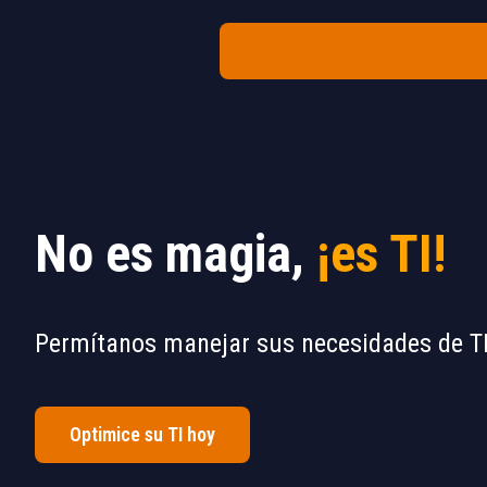
No es magia,
¡es TI!
Permítanos manejar sus necesidades de TI
Optimice su TI hoy