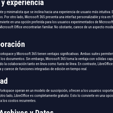
 y experiencia
 y minimalista que se inclina hacia una experiencia de usuario más intuitiva. E
os. Por otro lado, Microsoft 365 presenta una interfaz personalizable y rica e
onvierte en una opción preferida para los usuarios experimentados de Microsoft
 Microsoft Office encontrarían familiar. No obstante, carece de un aspecto m
boración
rkspace y Microsoft 365 tienen ventajas significativas. Ambas suites permiten 
los documentos. Sin embargo, Microsoft 365 toma la ventaja con sólidas capa
ando la colaboración tanto en línea como fuera de línea. En contraste, LibreOffi
 y carece de funciones integradas de edición en tiempo real.
dad
orkspace operan en un modelo de suscripción, ofrecen a los usuarios soporte i
ro lado, LibreOffice es completamente gratuito. Esto lo convierte en una opció
a los costos recurrentes.
Archivos y Datos