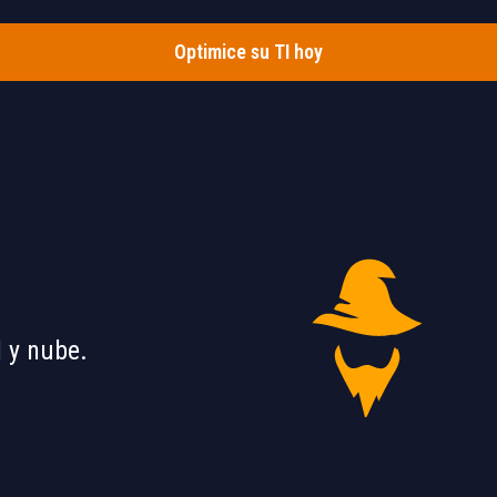
Optimice su TI hoy
 y nube.