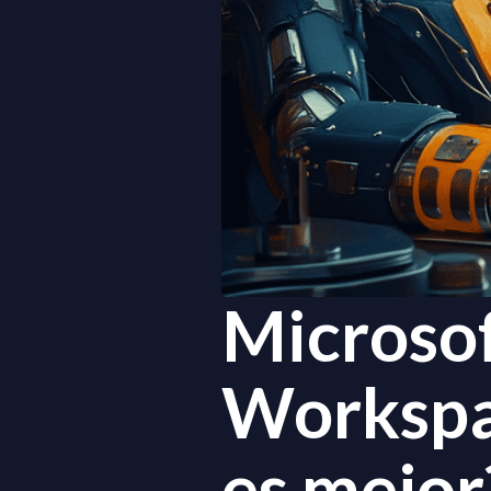
Microsof
Workspac
es mejor